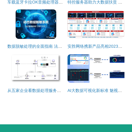
车载蓝牙卡拉OK音频处理器试用 从此K歌，随时随地，安排！
特控服务器助力大数据扶贫 精准处理与乡村治理的数字化革命
数据脱敏处理的全面指南 法律框架、政策要求与操作方式
安胜网络携新产品亮相2023美亚柏科“智会”生态合作大会\u2014\u2014共绘数据处理服务新篇章
从五家企业看数据处理服务的未来图谱 | CCF-GAIR 2020 洞察
AI大数据可视化新标准 魅视发明专利产品深度解析