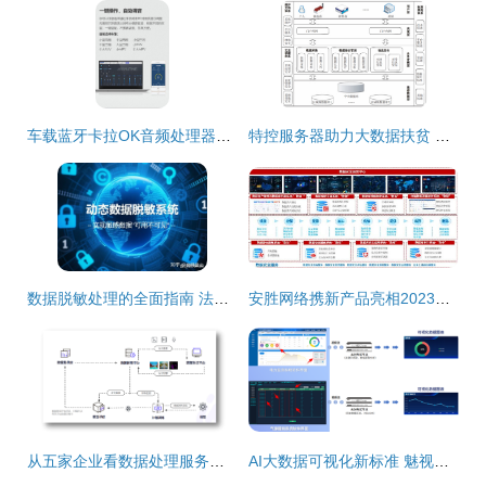
车载蓝牙卡拉OK音频处理器试用 从此K歌，随时随地，安排！
特控服务器助力大数据扶贫 精准处理与乡村治理的数字化革命
数据脱敏处理的全面指南 法律框架、政策要求与操作方式
安胜网络携新产品亮相2023美亚柏科“智会”生态合作大会\u2014\u2014共绘数据处理服务新篇章
从五家企业看数据处理服务的未来图谱 | CCF-GAIR 2020 洞察
AI大数据可视化新标准 魅视发明专利产品深度解析