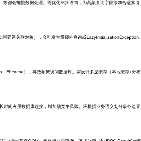
析）等都会拖慢数据处理。需优化SQL语句，为高频查询字段添加合适索
延迟关联对象），会引发大量额外查询或LazyInitializationExcept
is、Ehcache），导致频繁访问数据库。需设计多层缓存（本地缓存+
间占用数据库连接，增加锁竞争风险。应根据业务语义划分事务边界（使用@T