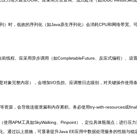
力增大甚至OOM。应采用分页查询、流式处理（如JDBC ResultSe
时，低效的序列化（如Java原生序列化）会消耗CPU和网络带宽。可考虑
。应采用异步调用（如CompletableFuture、反应式编程）、设置超
特别是对象完整内容），会增加I/O负担。应调整日志级别，对关键操作使
n或文件流等资源，会导致连接泄漏和内存累积。务必使用try-with-resource
APM工具如SkyWalking、Pinpoint），定位具体瓶颈点；进
。通过以上措施，可显著提升Java EE应用中数据处理服务的性能与稳